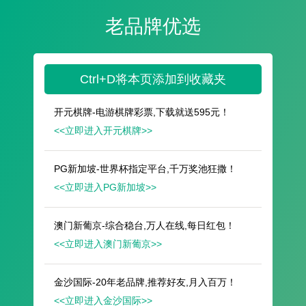
遥想公瑾当年，小乔初嫁了，雄姿英发。
羽扇纶巾，谈笑间，樯橹灰飞烟灭。
故国神游，多情应笑我，早生华发。
人生如梦，一尊还酹江月。